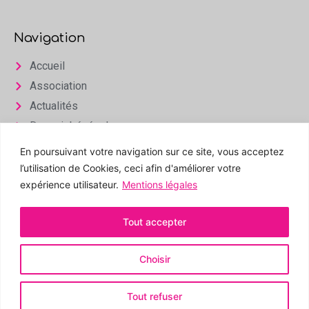
Navigation
Accueil
Association
Actualités
Devenir bénévole
Infos & Contact
En poursuivant votre navigation sur ce site, vous acceptez
l’utilisation de Cookies, ceci afin d'améliorer votre
Espace privé
expérience utilisateur.
Mentions légales
Tout accepter
Choisir
© Tous droits réservés -
Mentions légales
Tout refuser
Agence Web Lyon