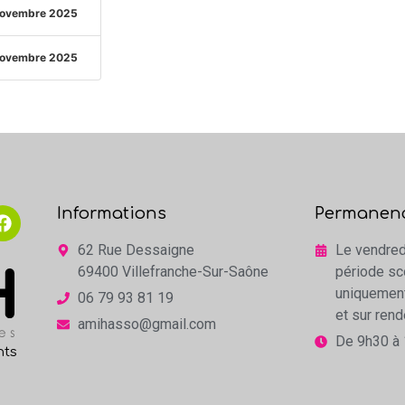
novembre 2025
novembre 2025
Informations
Permanen
62 Rue Dessaigne
Le vendred
69400 Villefranche-Sur-Saône
période sc
uniquemen
06 79 93 81 19
et sur ren
amihasso@gmail.com
De 9h30 à
nts