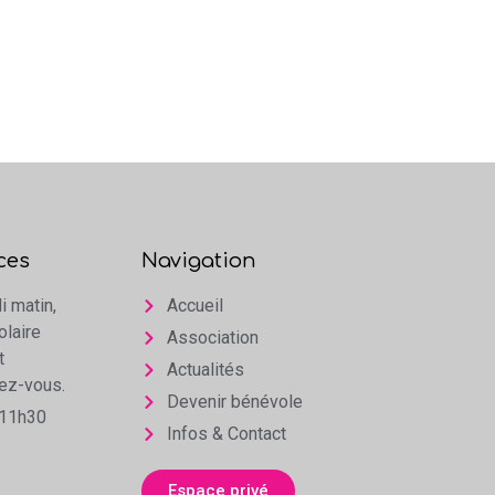
ces
Navigation
i matin,
Accueil
olaire
Association
t
Actualités
dez-vous.
Devenir bénévole
 11h30
Infos & Contact
Espace privé