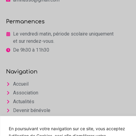
Permanences
Le vendredi matin, période scolaire uniquement
et sur rendez-vous.
De 9h30 à 11h30
Navigation
Accueil
Association
Actualités
Devenir bénévole
Infos & Contact
En poursuivant votre navigation sur ce site, vous acceptez
Espace privé
l’utilisation de Cookies, ceci afin d'améliorer votre