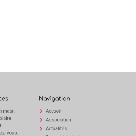
ces
Navigation
i matin,
Accueil
olaire
Association
t
Actualités
dez-vous.