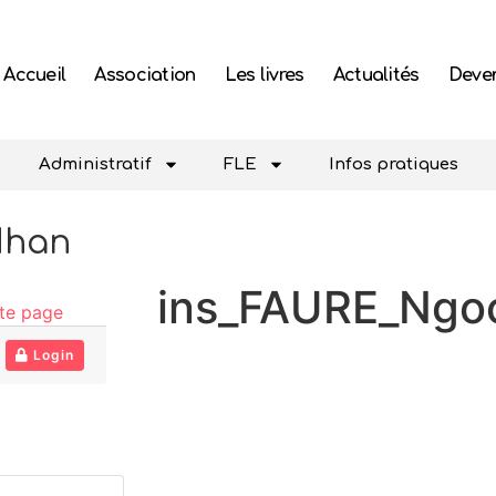
Accueil
Association
Les livres
Actualités
Deven
Administratif
FLE
Infos pratiques
Nhan
ins_FAURE_Ngo
tte page
Login