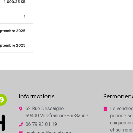
1,000.25 KB
1
eptembre 2025
eptembre 2025
Informations
Permanen
62 Rue Dessaigne
Le vendred
69400 Villefranche-Sur-Saône
période sc
uniquemen
06 79 93 81 19
et sur ren
amihasso@gmail.com