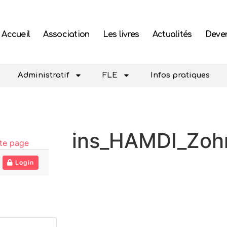
Accueil
Association
Les livres
Actualités
Deven
Administratif
FLE
Infos pratiques
ins_HAMDI_Zoh
tte page
Login