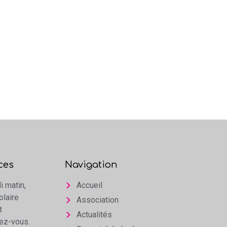
ces
Navigation
i matin,
Accueil
olaire
Association
t
Actualités
dez-vous.