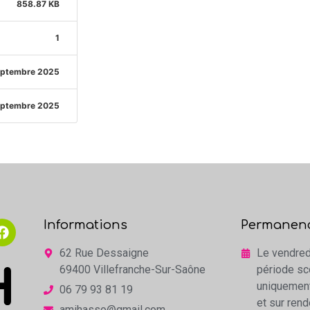
858.87 KB
1
eptembre 2025
eptembre 2025
Informations
Permanen
62 Rue Dessaigne
Le vendred
69400 Villefranche-Sur-Saône
période sc
uniquemen
06 79 93 81 19
et sur ren
amihasso@gmail.com