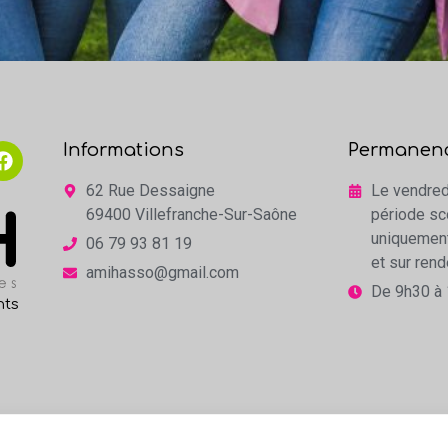
Informations
Permanen
62 Rue Dessaigne
Le vendred
69400 Villefranche-Sur-Saône
période sc
uniquemen
06 79 93 81 19
et sur ren
amihasso@gmail.com
De 9h30 à
nts