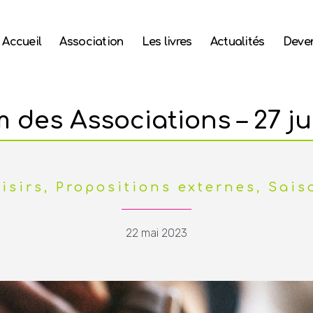
Accueil
Association
Les livres
Actualités
Deven
 des Associations – 27 ju
isirs
,
Propositions externes
,
Sais
22 mai 2023